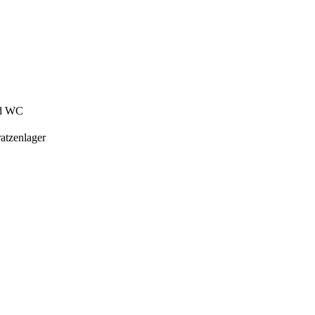
nd WC
ratzenlager